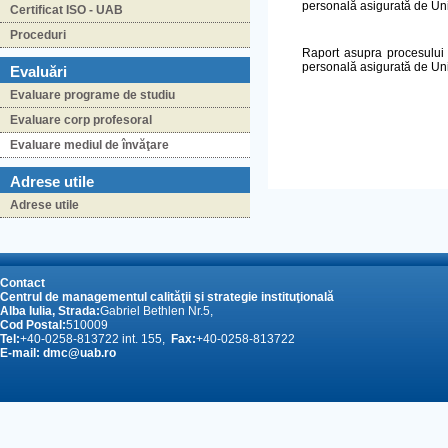
personală asigurată de Uni
Certificat ISO - UAB
Proceduri
Raport asupra procesului d
personală asigurată de Uni
Evaluări
Evaluare programe de studiu
Evaluare corp profesoral
Evaluare mediul de învăţare
Adrese utile
Adrese utile
Contact
Centrul de managementul calităţii şi strategie instituţională
Alba Iulia, Strada:
Gabriel Bethlen Nr.5,
Cod Postal:
510009
Tel:
+40-0258-813722 int. 155,
Fax:
+40-0258-813722
E-mail:
dmc@uab.ro