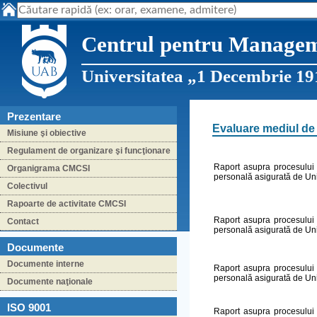
Centrul pentru Managemen
Universitatea „1 Decembrie 19
Prezentare
Evaluare mediul de 
Misiune şi obiective
Regulament de organizare şi funcţionare
Raport asupra procesului d
Organigrama CMCSI
personală asigurată de Uni
Colectivul
Rapoarte de activitate CMCSI
Raport asupra procesului d
Contact
personală asigurată de Uni
Documente
Documente interne
Raport asupra procesului d
personală asigurată de Uni
Documente naţionale
ISO 9001
Raport asupra procesului d