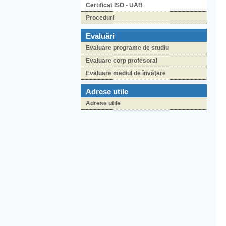
Certificat ISO - UAB
Proceduri
Evaluări
Evaluare programe de studiu
Evaluare corp profesoral
Evaluare mediul de învăţare
Adrese utile
Adrese utile