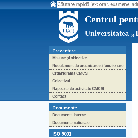
Centrul pent
Universitatea „
Prezentare
Misiune şi obiective
Regulament de organizare şi funcţionare
Organigrama CMCSI
Colectivul
Rapoarte de activitate CMCSI
Contact
Documente
Documente interne
Documente naţionale
ISO 9001