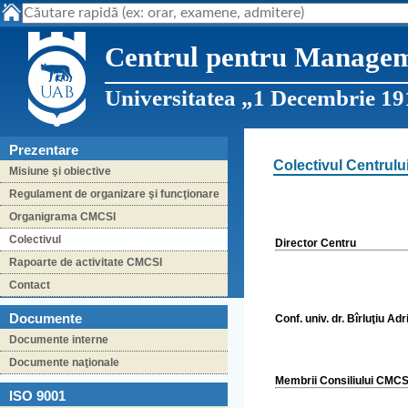
Centrul pentru Managemen
Universitatea „1 Decembrie 19
Prezentare
Colectivul Centrului
Misiune şi obiective
Regulament de organizare şi funcţionare
Organigrama CMCSI
Colectivul
Director Centru
Rapoarte de activitate CMCSI
Contact
Documente
Conf. univ. dr. Bîrluţiu Ad
Documente interne
Documente naţionale
Membrii Consiliului CMC
ISO 9001