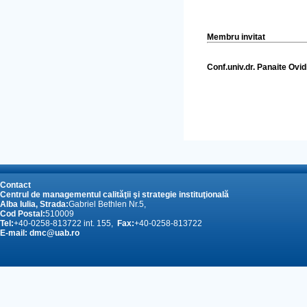
Membru invitat
Conf.univ.dr. Pan
Contact
Centrul de managementul calităţii şi strategie instituţională
Alba Iulia, Strada:
Gabriel Bethlen Nr.5,
Cod Postal:
510009
Tel:
+40-0258-813722 int. 155,
Fax:
+40-0258-813722
E-mail:
dmc@uab.ro